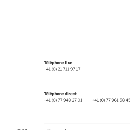
se
Téléphone fixe
sale)
+41 (0) 21 711 97 17
an 46
Téléphone direct
ocial)
+41 (0) 77 949 27 01 +41 (0) 77 961 58 4
 11
Recherche